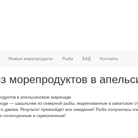
Живые морепродукты
Рыба
БАД
Контакты
з морепродуктов в апель
роде — шашлычки из северной рыбы, маринованные в азиатском с
го джема. Результат превзойдёт все ожидания! Рыба получилась оч
до полноценным и гармоничным!