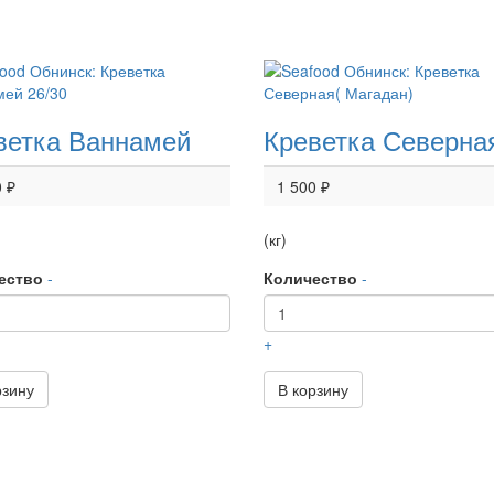
ветка Ваннамей
Креветка Северна
0 ₽
1 500 ₽
(кг)
ество
-
Количество
-
+
рзину
В корзину