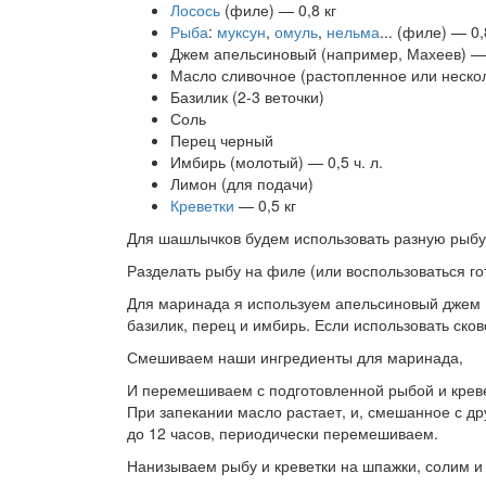
Лосось
(филе) — 0,8 кг
Рыба
:
муксун
,
омуль
,
нельма
... (филе) — 0,
Джем апельсиновый (например, Махеев) — 
Масло сливочное (растопленное или нескол
Базилик (2-3 веточки)
Соль
Перец черный
Имбирь (молотый) — 0,5 ч. л.
Лимон (для подачи)
Креветки
— 0,5 кг
Для шашлычков будем использовать разную рыбу и
Разделать рыбу на филе (или воспользоваться гот
Для маринада я используем апельсиновый джем 
базилик, перец и имбирь. Если использовать сков
Смешиваем наши ингредиенты для маринада,
И перемешиваем с подготовленной рыбой и кревет
При запекании масло растает, и, смешанное с д
до 12 часов, периодически перемешиваем.
Нанизываем рыбу и креветки на шпажки, солим и 