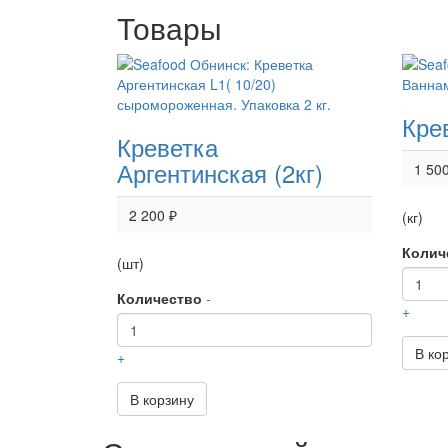
Товары
Кре
Креветка
Аргентинская (2кг)
1 50
2 200 ₽
(кг)
Колич
(шт)
Количество
-
+
В ко
+
В корзину