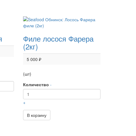
я
Филе лосося Фарера
(2кг)
5 000 ₽
(шт)
Количество
-
+
В корзину