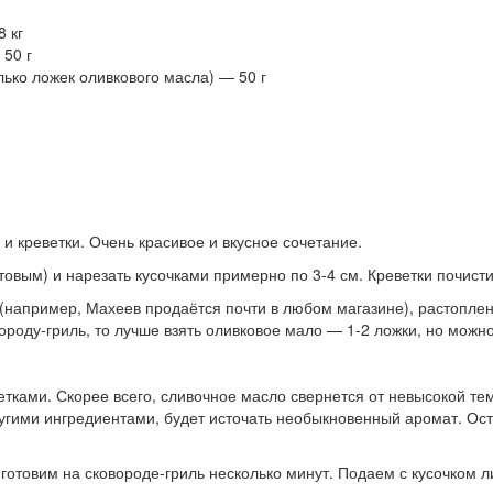
8 кг
50 г
ько ложек оливкового масла) — 50 г
 креветки. Очень красивое и вкусное сочетание.
овым) и нарезать кусочками примерно по 3-4 см. Креветки почистит
(например, Махеев продаётся почти в любом магазине), растопле
ороду-гриль, то лучше взять оливковое мало — 1-2 ложки, но можн
ками. Скорее всего, сливочное масло свернется от невысокой тем
ругими ингредиентами, будет источать необыкновенный аромат. О
готовим на сковороде-гриль несколько минут. Подаем с кусочком 